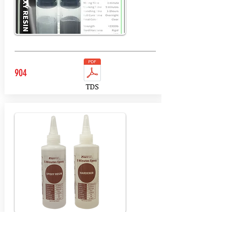
904
TDS