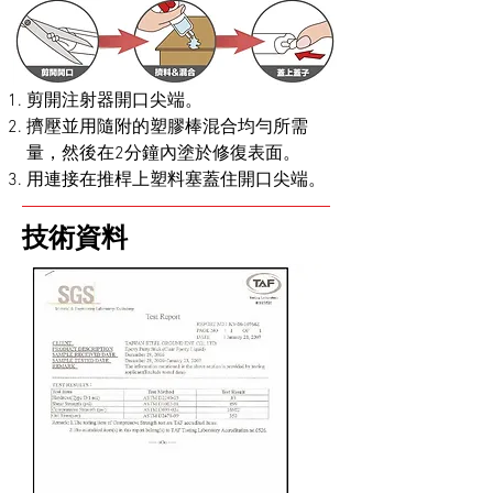
剪開注射器開口尖端。
擠壓並用隨附的塑膠棒混合均勻所需
量，然後在2分鐘內塗於修復表面。
用連接在推桿上塑料塞蓋住開口尖端。
技術資料