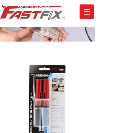
環氧針筒AB膠