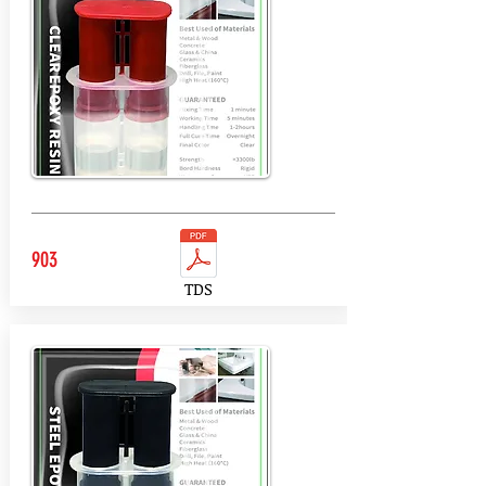
903
TDS