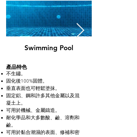
Swimming Pool
​產品特色
不生鏽。
​固化後100%固體。
垂直表面也可輕鬆塗抹。
固定鋁、鋼和許多其他金屬以及混
凝土上。
可用於機械、金屬鑄造。
耐化學品和大多數酸、鹼、溶劑和
鹼。
可用於黏合潮濕的表面、修補和密