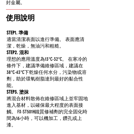
封金屬。
​使用說明
STEP1. 準備
適當清潔表面以進行準備。 表面應清
潔，乾燥，無油污和粗糙。
STEP2. 混和
理想的應用溫度為13°C-32°C。 在寒冷的
條件下，建議準備維修區域，建議在
38°C-43°C下乾燥任何水分，污染物或溶
劑，助於環氧樹脂達到最好的黏合性
能。
STEP3. 塗抹
將混合材料散佈在維修區域上並牢固地
進入基材，以確保最大程度的表面接
觸。 FX-ST501H鐵質修補劑的完全固化時
間為16小時，可以機加工，鑽孔或上
漆。