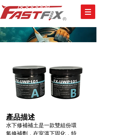
水下修補補土修補劑
​產品描述
水下修補補土是一款雙組份環
氧修補劑，在室溫下固化，特